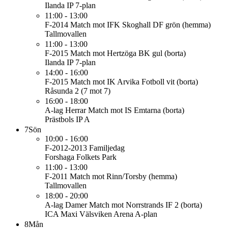
Ilanda IP 7-plan
11:00 - 13:00
F-2014
Match mot IFK Skoghall DF grön (hemma)
Tallmovallen
11:00 - 13:00
F-2015
Match mot Hertzöga BK gul (borta)
Ilanda IP 7-plan
14:00 - 16:00
F-2015
Match mot IK Arvika Fotboll vit (borta)
Råsunda 2 (7 mot 7)
16:00 - 18:00
A-lag Herrar
Match mot IS Emtarna (borta)
Prästbols IP A
7
Sön
10:00 - 16:00
F-2012-2013
Familjedag
Forshaga Folkets Park
11:00 - 13:00
F-2011
Match mot Rinn/Torsby (hemma)
Tallmovallen
18:00 - 20:00
A-lag Damer
Match mot Norrstrands IF 2 (borta)
ICA Maxi Välsviken Arena A-plan
8
Mån