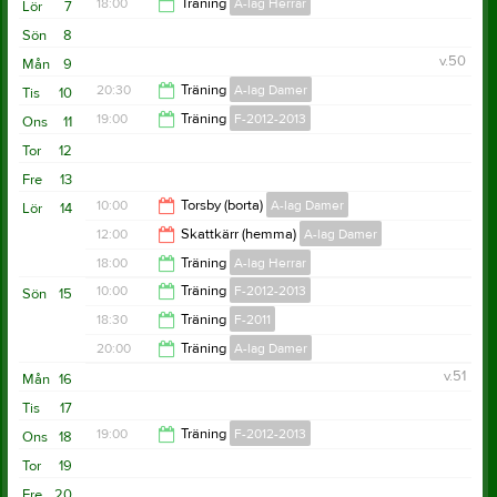
18:00
Träning
A-lag Herrar
Lör
7
Sön
8
19:30
v.50
Mån
9
20:30
Träning
A-lag Damer
Tis
10
19:00
Träning
F-2012-2013
Ons
11
22:00
Tor
12
20:30
Fre
13
10:00
Torsby (borta)
A-lag Damer
Lör
14
12:00
Skattkärr (hemma)
A-lag Damer
11:00
18:00
Träning
A-lag Herrar
13:00
10:00
Träning
F-2012-2013
Sön
15
19:30
18:30
Träning
F-2011
11:30
20:00
Träning
A-lag Damer
20:00
v.51
Mån
16
21:30
Tis
17
19:00
Träning
F-2012-2013
Ons
18
Tor
19
20:30
Fre
20