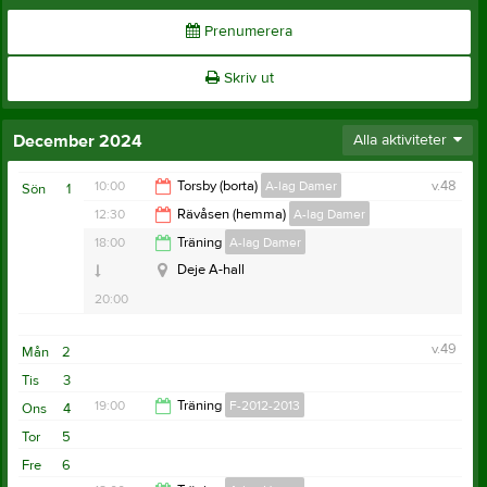
Prenumerera
Skriv ut
December 2024
Alla aktiviteter
10:00
Torsby (borta)
A-lag Damer
v.48
Sön
1
Stjernehallen
12:30
Rävåsen (hemma)
A-lag Damer
Stjernehallen
11:00
18:00
Träning
A-lag Damer
13:30
Deje A-hall
20:00
v.49
Mån
2
Tis
3
Serie:
Futsal serie 2025
19:00
Träning
F-2012-2013
Ons
4
Resultat och referat
Serie:
Futsal serie 2025
Tor
5
Resultat och referat
20:30
Fre
6