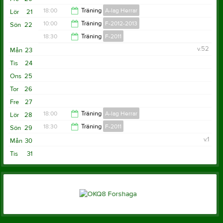
18:00
Träning
A-lag Herrar
Lör
21
10:00
Träning
F-2012-2013
Sön
22
19:30
18:30
Träning
F-2011
11:30
v.52
Mån
23
20:00
Tis
24
Ons
25
Tor
26
Fre
27
18:00
Träning
A-lag Herrar
Lör
28
18:30
Träning
F-2011
Sön
29
19:30
v.1
Mån
30
20:00
Tis
31