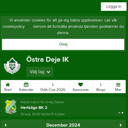
Logga in
Vi använder cookies för att ge dig bästa upplevelsen. Läs vår
cookiepolicy
här
. Genom att fortsätta använda tjänsten godkänner du
denna.
Okej
Östra Deje IK
Välj lag
Start
Kalender
Ödik Cup 2026
Sponsorer
Bingo
Mer
Nästa match för A-lag Damer
Hertzöga BK 2
16 aug, 16:00
Ilanda IP A-plan
December 2024