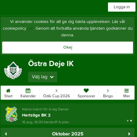
Logga in
Vi använder cookies för att ge dig bästa upplevelsen. Läs vår
cookiepolicy
här
. Genom att fortsätta använda tjänsten godkänner du
denna.
Okej
Östra Deje IK
Välj lag
Start
Kalender
Ödik Cup 2026
Sponsorer
Bingo
Mer
Nästa match för A-lag Damer
Hertzöga BK 2
16 aug, 16:00
Ilanda IP A-plan
Oktober 2025