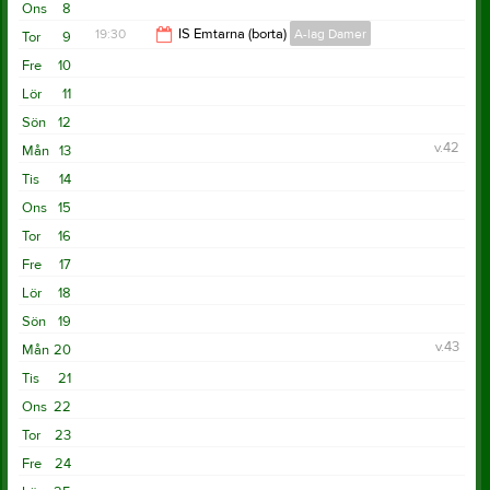
19:00
Ons
8
21:00
19:30
IS Emtarna (borta)
A-lag Damer
Tor
9
Fre
10
21:30
Lör
11
Sön
12
v.42
Mån
13
Tis
14
Ons
15
Tor
16
Fre
17
Lör
18
Sön
19
v.43
Mån
20
Tis
21
Ons
22
Tor
23
Fre
24