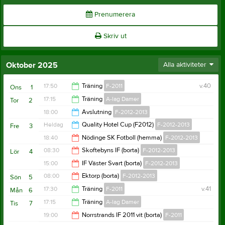
Prenumerera
Skriv ut
Oktober 2025
Alla aktiviteter
17:50
Träning
F-2011
v.40
Ons
1
17:15
Träning
A-lag Damer
Tor
2
19:30
18:00
Avslutning
F-2012-2013
19:00
Heldag
Quality Hotel Cup (F2012)
F-2012-2013
Fre
3
19:00
18:40
Nödinge SK Fotboll (hemma)
F-2012-2013
08:30
Skoftebyns IF (borta)
F-2012-2013
Lör
4
19:40
15:00
IF Väster Svart (borta)
F-2012-2013
09:30
08:00
Ektorp (borta)
F-2012-2013
Sön
5
16:00
17:30
Träning
F-2011
v.41
Mån
6
09:00
17:15
Träning
A-lag Damer
Tis
7
19:00
19:00
Norrstrands IF 2011 vit (borta)
F-2011