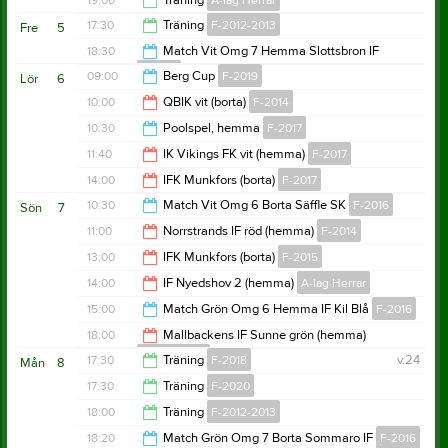
19:00
Träning
A-lag Herrar
20:30
17:30
Träning
F-2012-2013
Fre
5
20:30
18:30
Match Vit Omg 7 Hemma Slottsbron IF
F-2016
19:00
09:00
Berg Cup
F-2019
Lör
6
20:00
10:00
QBIK vit (borta)
F-2014
18:00
10:30
Poolspel, hemma
F-2017
12:00
11:40
IK Vikings FK vit (hemma)
F-2017
15:00
14:00
IFK Munkfors (borta)
F-2017
13:40
10:30
Match Vit Omg 6 Borta Säffle SK
F-2016
Sön
7
16:00
11:00
Norrstrands IF röd (hemma)
F-2014
12:30
13:00
IFK Munkfors (borta)
F-2015
13:00
14:00
IF Nyedshov 2 (hemma)
A-lag Herrar
15:00
15:00
Match Grön Omg 6 Hemma IF Kil Blå
F-2016
16:00
18:00
Mallbackens IF Sunne grön (hemma)
F-2012-2013
17:00
17:30
Träning
F-2018
v.24
Mån
8
20:00
17:30
Träning
F-2020
18:30
18:00
Träning
F-2012-2013
18:30
18:20
Match Grön Omg 7 Borta Sommaro IF
F-2016