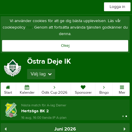
Logga in
Vi använder cookies för att ge dig bästa upplevelsen. Läs vår
cookiepolicy
här
. Genom att fortsätta använda tjänsten godkänner du
denna.
Okej
Östra Deje IK
Välj lag
Start
Kalender
Ödik Cup 2026
Sponsorer
Bingo
Mer
Nästa match för A-lag Damer
Hertzöga BK 2
16 aug, 16:00
Ilanda IP A-plan
Juni 2026