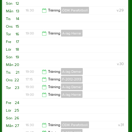
Sön
12
16:30
Träning
ÖDIK Parafotboll
v.29
Mån
13
Tis
14
17:30
Ons
15
19:00
Träning
A-lag Herrar
Tor
16
Fre
17
20:30
Lör
18
Sön
19
v.30
Mån
20
19:00
Träning
A-lag Damer
Tis
21
17:15
Träning
F-2012-2013
Ons
22
20:30
19:00
Träning
A-lag Damer
Tor
23
19:00
19:00
Träning
A-lag Herrar
20:30
Fre
24
20:30
Lör
25
Sön
26
16:30
Träning
ÖDIK Parafotboll
v.31
Mån
27