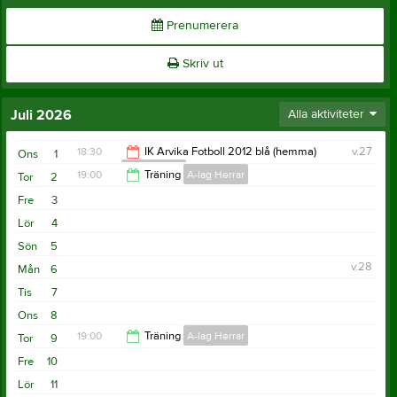
Prenumerera
Skriv ut
Juli 2026
Alla aktiviteter
18:30
IK Arvika Fotboll 2012 blå (hemma)
v.27
Ons
1
F-2012-2013
19:00
Träning
A-lag Herrar
Tor
2
20:30
Fre
3
20:30
Lör
4
Sön
5
v.28
Mån
6
Tis
7
Ons
8
19:00
Träning
A-lag Herrar
Tor
9
Fre
10
20:30
Lör
11