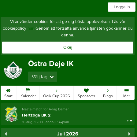
Logga in
Vi använder cookies för att ge dig bästa upplevelsen. Läs vår
cookiepolicy
här
. Genom att fortsätta använda tjänsten godkänner du
denna.
Okej
Östra Deje IK
Välj lag
Start
Kalender
Ödik Cup 2026
Sponsorer
Bingo
Mer
Nästa match för A-lag Damer
Hertzöga BK 2
16 aug, 16:00
Ilanda IP A-plan
Juli 2026