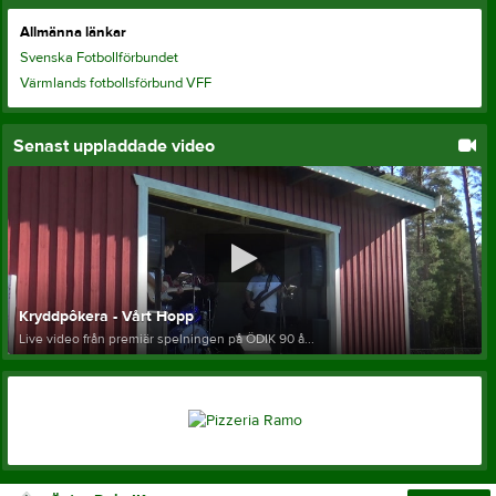
Allmänna länkar
Svenska Fotbollförbundet
Värmlands fotbollsförbund VFF
Senast uppladdade video
Kryddpôkera - Vårt Hopp
Live video från premiär spelningen på ÖDIK 90 å...