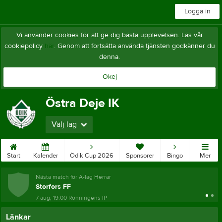
Logga in
Vi använder cookies för att ge dig bästa upplevelsen. Läs vår
cookiepolicy
här
. Genom att fortsätta använda tjänsten godkänner du
denna.
Okej
Östra Deje IK
Välj lag
Start
Kalender
Ödik Cup 2026
Sponsorer
Bingo
Mer
Nästa match för A-lag Herrar
Storfors FF
7 aug, 19:00
Rönningens IP
Länkar