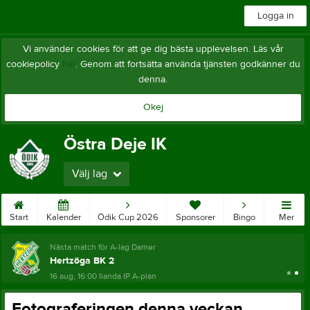
Logga in
Vi använder cookies för att ge dig bästa upplevelsen. Läs vår
cookiepolicy
här
. Genom att fortsätta använda tjänsten godkänner du
denna.
Okej
Östra Deje IK
Välj lag
Start
Kalender
Ödik Cup 2026
Sponsorer
Bingo
Mer
Nästa match för A-lag Damer
Hertzöga BK 2
16 aug, 16:00
Ilanda IP A-plan
Fotograferingen denna veckan.