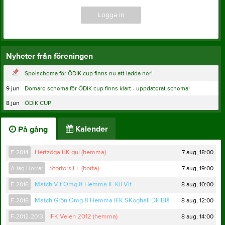
Logga in
Nyheter från föreningen
Spelschema för ÖDIK cup finns nu att ladda ner!
9 jun
Domare schema för ÖDIK cup finns klart - uppdaterat schema!
8 jun
ÖDIK CUP
Kalender
På gång
7 aug, 18:00
F-2014
Hertzöga BK gul (hemma)
7 aug, 19:00
A-lag Herrar
Storfors FF (borta)
8 aug, 10:00
F-2016
Match Vit Omg 8 Hemma IF Kil Vit
8 aug, 12:00
F-2016
Match Grön Omg 8 Hemma IFK SKoghall DF Blå
8 aug, 14:00
F-2012-2013
IFK Velen 2012 (hemma)